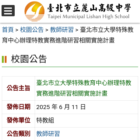
跳
至
選
主
單
首頁
>
校園公告
>
教師研習
>
臺北市立大學特殊教
要
育中心辦理特教實務進階研習相關實施計畫
內
校園公告
容
區
臺北市立大學特殊教育中心辦理特教
公告主旨
實務進階研習相關實施計畫
發佈日期
2025 年 6 月 11 日
發佈單位
特教組
公告類別
教師研習