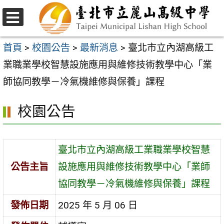
跳
至
選
主
單
首頁
>
校園公告
>
最新消息
>
臺北市立內湖高級工
要
業職業學校智慧設施應用與維修技術教學中心「業
內
師協同教學－冷氣機維修與保養」課程
容
校園公告
區
臺北市立內湖高級工業職業學校智慧
公告主旨
設施應用與維修技術教學中心「業師
協同教學－冷氣機維修與保養」課程
發佈日期
2025 年 5 月 06 日