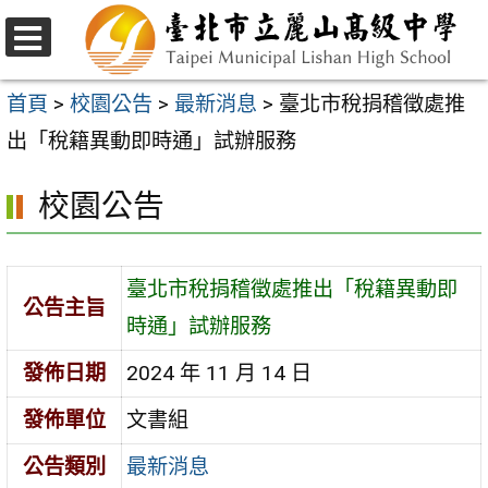
跳
至
選
主
單
首頁
>
校園公告
>
最新消息
>
臺北市稅捐稽徵處推
要
出「稅籍異動即時通」試辦服務
內
校園公告
容
區
臺北市稅捐稽徵處推出「稅籍異動即
公告主旨
時通」試辦服務
發佈日期
2024 年 11 月 14 日
發佈單位
文書組
公告類別
最新消息