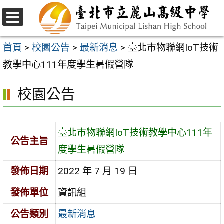
跳
至
選
主
單
首頁
>
校園公告
>
最新消息
>
臺北市物聯網IoT技術
要
教學中心111年度學生暑假營隊
內
校園公告
容
區
臺北市物聯網IoT技術教學中心111年
公告主旨
度學生暑假營隊
發佈日期
2022 年 7 月 19 日
發佈單位
資訊組
公告類別
最新消息