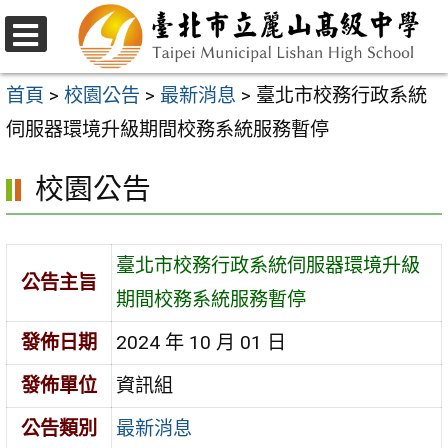
跳
至
選
主
單
首頁
>
校園公告
>
最新消息
>
臺北市校務行政系統
要
伺服器環境升級期間校務系統服務暫停
內
校園公告
容
區
臺北市校務行政系統伺服器環境升級
公告主旨
期間校務系統服務暫停
發佈日期
2024 年 10 月 01 日
發佈單位
資訊組
公告類別
最新消息