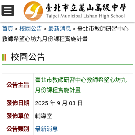
跳
至
選
主
單
首頁
>
校園公告
>
最新消息
>
臺北市教師研習中心
要
教師希望心坊九月份課程實施計畫
內
校園公告
容
區
臺北市教師研習中心教師希望心坊九
公告主旨
月份課程實施計畫
發佈日期
2025 年 9 月 03 日
發佈單位
輔導室
公告類別
最新消息