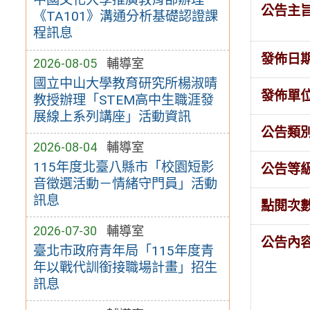
公告主
《TA101》溝通分析基礎認證課
程訊息
發佈日
2026-08-05
輔導室
國立中山大學教育研究所楊淑晴
發佈單
教授辦理「STEM高中生職涯發
展線上系列講座」活動資訊
公告類
2026-08-04
輔導室
115年度北臺八縣市「校園短影
公告等
音徵選活動－情緒守門員」活動
訊息
點閱次
2026-07-30
輔導室
公告內
臺北市政府青年局「115年度青
年以戰代訓銜接職場計畫」招生
訊息