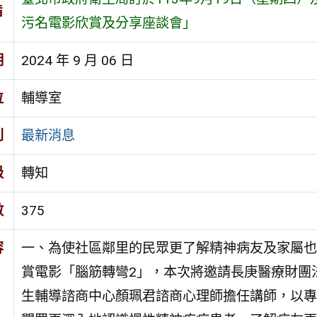
旨
污名電影欣賞及分享座談會」
期
2024 年 9 月 06 日
位
輔導室
別
最新消息
級
轉知
數
375
容
一、為使社區鄰里的民眾更了解精神病友及家屬也
賞電影「腦筋轉彎2」，本次將邀請長庚醫療財團
生輔導諮商中心顏珮君諮商心理師擔任講師，以專