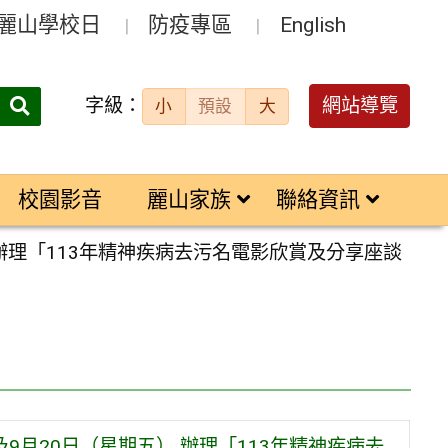
麗山學校日
防疫專區
English
字級：
送出
網站導覽
小
預設
大
搜
尋：
校園影音
麗山家族
聯絡資訊
 辦理「113年精神疾病去污名電影欣賞及分享座談
9月20日（星期五） 辦理「113年精神疾病去