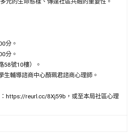
多元的生命態樣、傳達社區共融的重要性。
00分。
00分。
58號10樓）。
市學生輔導諮商中心顏珮君諮商心理師。
://reurl.cc/8Xj59b，或至本局社區心理