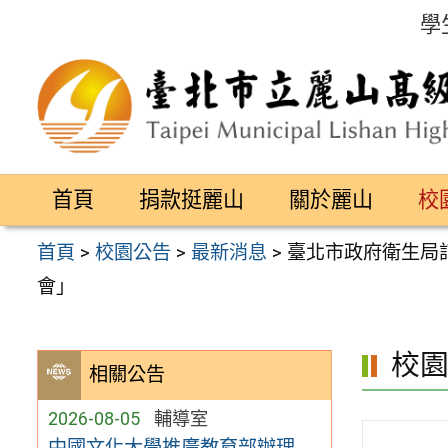
跳
學
至
主
要
內
容
首頁
捐款挺麗山
關於麗山
校
區
首頁
>
校園公告
>
最新消息
>
臺北市政府衛生局訂
會」
校
相關公告
2026-08-05
輔導室
中國文化大學推廣教育部辦理