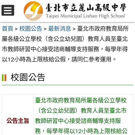
跳
至
選
主
單
首頁
>
校園公告
>
最新消息
>
臺北市政府教育局所
要
屬各級公立學校（含公立幼兒園）教育人員至臺北
內
市教師研習中心接受諮商輔導支持服務，每學年得
容
以12小時為上限核給公假，請同仁參考運用。
區
校園公告
臺北市政府教育局所屬各級公立學校
（含公立幼兒園）教育人員至臺北市
公告主旨
教師研習中心接受諮商輔導支持服
務，每學年得以12小時為上限核給公