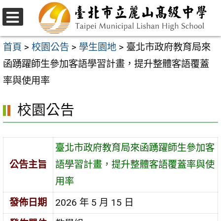
跳
至
選
主
單
首頁
>
校園公告
>
學生園地
>
臺北市政府教育局來
要
函踴躍師生參加客語學習計畫，提升整體客語覆蓋
內
率與使用率
容
校園公告
區
臺北市政府教育局來函踴躍師生參加客
公告主旨
語學習計畫，提升整體客語覆蓋率與使
用率
發佈日期
2026 年 5 月 15 日