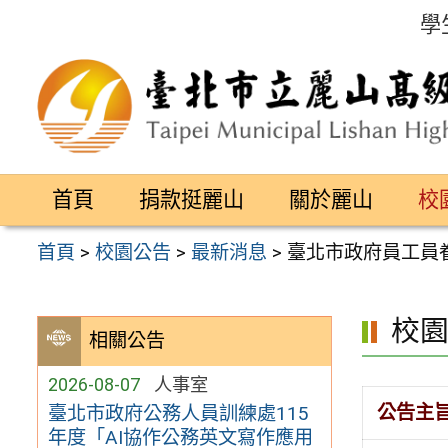
跳
學
至
主
要
內
容
首頁
捐款挺麗山
關於麗山
校
區
首頁
>
校園公告
>
最新消息
>
臺北市政府員工員
校
相關公告
2026-08-07
人事室
公告主
臺北市政府公務人員訓練處115
年度「AI協作公務英文寫作應用