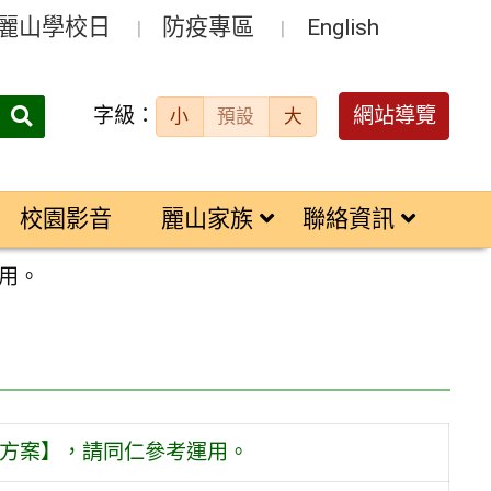
麗山學校日
防疫專區
English
字級：
送出
網站導覽
小
預設
大
搜
尋：
校園影音
麗山家族
聯絡資訊
用。
惠方案】，請同仁參考運用。