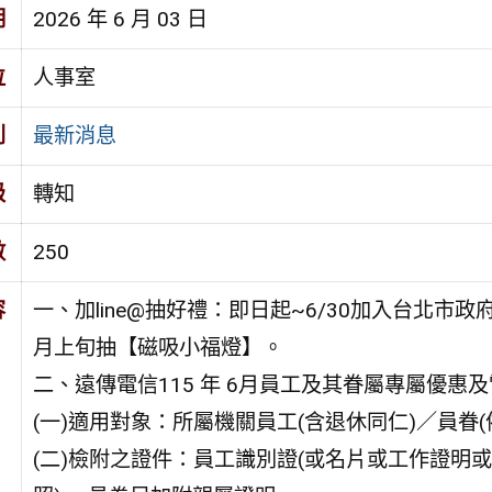
期
2026 年 6 月 03 日
位
人事室
別
最新消息
級
轉知
數
250
容
一、加line@抽好禮：即日起~6/30加入台北市政府專屬
月上旬抽【磁吸小福燈】。
二、遠傳電信115 年 6月員工及其眷屬專屬優惠
(一)適用對象：所屬機關員工(含退休同仁)／員眷
(二)檢附之證件：員工識別證(或名片或工作證明或