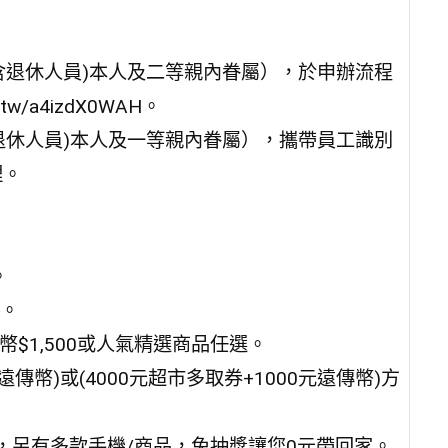
含退休人員)本人及二等親內眷屬），於申辦流程
tw/a4izdX0WAH。
退休人員)本人及一等親內眷屬），攜帶員工識別
理。
。
案。
幣$1,500或人氣精選商品任選。
遠傳幣)或(4000元超市多取券+1000元遠傳幣)方
990，另有多款手機/商品，免抽獎讓您0元帶回家。