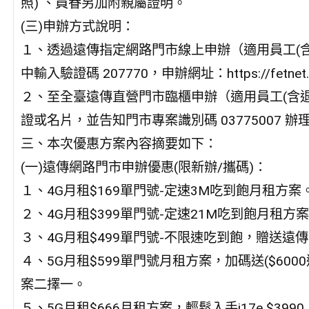
照) 、員眷另加附親屬證明。
(三)申辦方式說明：
１、透過遠傳指定網路門市線上申辦（適用員工(
中輸入驗證碼 207770，申辦網址：https://fetnet.
２、至全臺遠傳直營門市臨櫃申辦（適用員工(含
證或名片，並告知門市專案識別碼 03775007 辦
三、本次優惠方案內容摘要如下：
(一)遠傳網路門市申辦優惠(限新辦/攜碼)：
１、4G月租$169單門號-定速3M吃到飽月租方案
２、4G月租$399單門號-定速21M吃到飽月租方
３、4G月租$499單門號-不限速吃到飽，贈送遠傳
４、5G月租$599單門號月租方案，加碼送($6000
案二擇一。
５、5G月租$666月租方案，輕鬆入手i17e $3