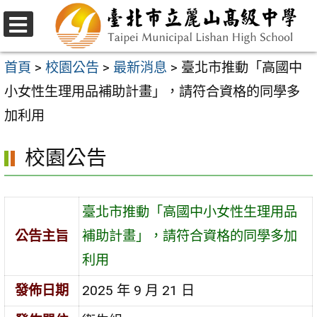
跳
至
選
主
單
首頁
>
校園公告
>
最新消息
>
臺北市推動「高國中
要
小女性生理用品補助計畫」，請符合資格的同學多
內
加利用
容
校園公告
區
臺北市推動「高國中小女性生理用品
公告主旨
補助計畫」，請符合資格的同學多加
利用
發佈日期
2025 年 9 月 21 日