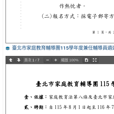
臺北市家庭教育輔導團115學年度兼任輔導員遴
頁次
1
/
7
縮放
100%