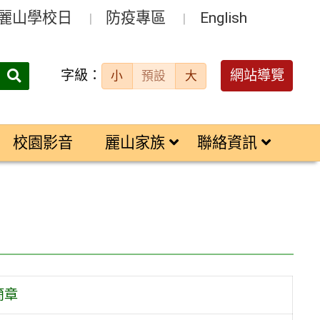
麗山學校日
防疫專區
English
字級：
送出
網站導覽
小
預設
大
搜
尋：
校園影音
麗山家族
聯絡資訊
簡章