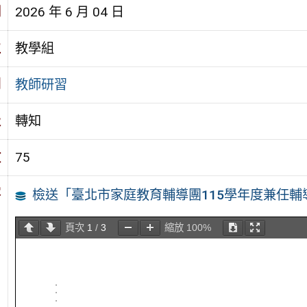
期
2026 年 6 月 04 日
位
教學組
別
教師研習
級
轉知
數
75
容
檢送「臺北市家庭教育輔導團115學年度兼任
頁次
1
/
3
縮放
100%