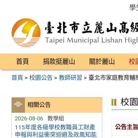
跳
學
至
主
要
內
容
首頁
捐款挺麗山
關於麗山
校
區
首頁
>
校園公告
>
教師研習
>
臺北市家庭教育輔
校
相關公告
2026-08-06
教學組
公告主
115年度各級學校教職員工財產
申報與利益衝突迴避及政風知能