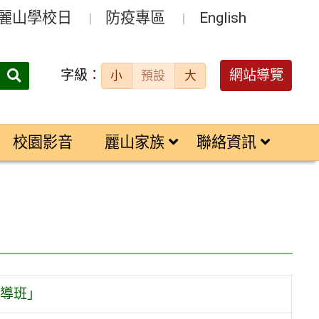
麗山學校日
防疫專區
English
字級：
送出
網站導覽
小
預設
大
搜
尋：
校園影音
麗山家族
聯絡資訊
導班」