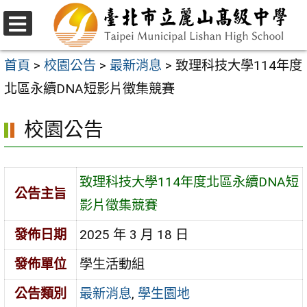
跳
至
選
主
單
首頁
>
校園公告
>
最新消息
>
致理科技大學114年度
要
北區永續DNA短影片徵集競賽
內
校園公告
容
區
致理科技大學114年度北區永續DNA短
公告主旨
影片徵集競賽
發佈日期
2025 年 3 月 18 日
發佈單位
學生活動組
公告類別
最新消息
,
學生園地