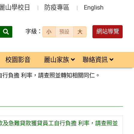
麗山學校日
防疫專區
English
字級：
送出
網站導覽
小
預設
大
搜
尋：
校園影音
麗山家族
聯絡資訊
自行負擔 利率，請查照並轉知相關同仁。
貸款及急難貸款獲貸員工自行負擔 利率，請查照並