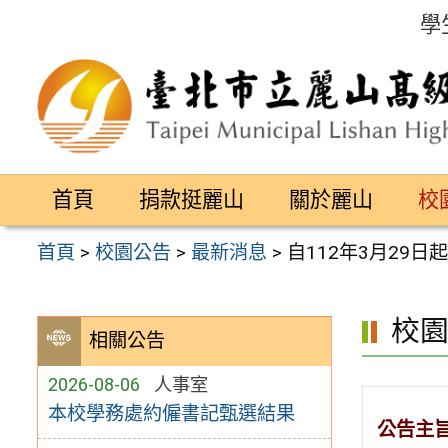
跳
學
至
主
要
內
容
首頁
捐款挺麗山
關於麗山
校
區
首頁
>
校園公告
>
最新消息
>
自112年3月29
校
相關公告
2026-08-06
人事室
本校學務處約僱書記甄選結果
公告主