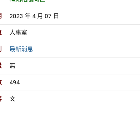
期
2023 年 4 月 07 日
位
人事室
別
最新消息
級
無
數
494
容
文