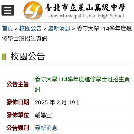
跳
至
選
主
單
首頁
>
校園公告
>
最新消息
>
義守大學114學年度進
要
修學士班招生資訊
內
校園公告
容
區
義守大學114學年度進修學士班招生資
公告主旨
訊
發佈日期
2025 年 2 月 19 日
發佈單位
輔導室
公告類別
最新消息