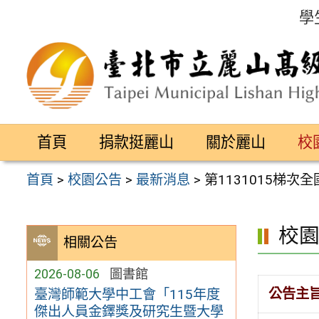
跳
學
至
主
要
內
容
首頁
捐款挺麗山
關於麗山
校
區
首頁
>
校園公告
>
最新消息
>
第1131015梯
校
相關公告
2026-08-06
圖書館
公告主
臺灣師範大學中工會「115年度
傑出人員金鐸獎及研究生暨大學