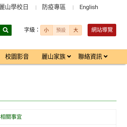
麗山學校日
防疫專區
English
字級：
送出
網站導覽
小
預設
大
搜
尋：
校園影音
麗山家族
聯絡資訊
賽相關事宜