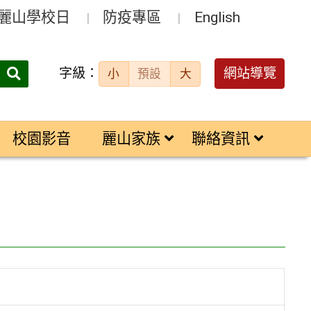
麗山學校日
防疫專區
English
字級：
送出
網站導覽
小
預設
大
搜
尋：
校園影音
麗山家族
聯絡資訊