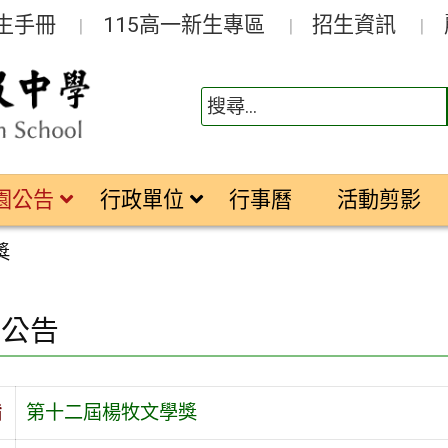
生手冊
115高一新生專區
招生資訊
園公告
行政單位
行事曆
活動剪影
獎
園公告
旨
第十二屆楊牧文學獎