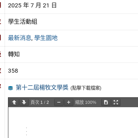
期
2025 年 7 月 21 日
位
學生活動組
別
最新消息
,
學生園地
級
轉知
數
358
容
第十二屆楊牧文學獎
(點擊下載檔案)
頁次
1
/
2
縮放
100%