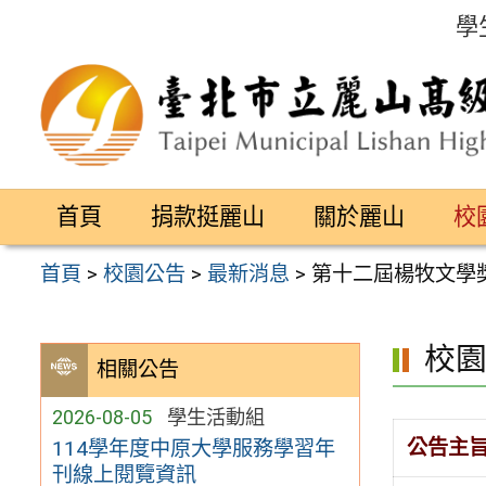
跳
學
至
主
要
內
容
首頁
捐款挺麗山
關於麗山
校
區
首頁
>
校園公告
>
最新消息
>
第十二屆楊牧文學
校
相關公告
2026-08-05
學生活動組
公告主
114學年度中原大學服務學習年
刊線上閱覽資訊