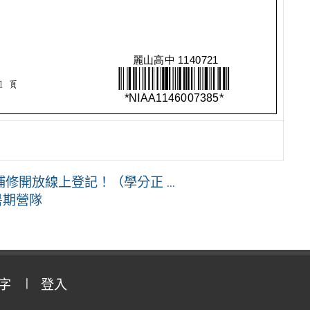
開放線上登記！（學分正 ...
暑期營隊
字
登入