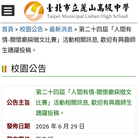
跳
至
選
主
單
首頁
>
校園公告
>
最新消息
>
第二十四屆「人間有
要
情-關懷癫痫徵文比賽」活動相關訊息, 歡迎有興趣師
內
生踴躍投稿。
容
校園公告
區
第二十四屆「人間有情-關懷癫痫徵文
公告主旨
比賽」活動相關訊息, 歡迎有興趣師生
踴躍投稿。
發佈日期
2026 年 6 月 29 日