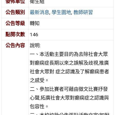
發佈單位
衛生組
公告類別
最新消息
,
學生園地
,
教師研習
公告等級
轉知
點閱次數
146
公告內容
說明:
一、本活動主要目的為去除社會大眾
對癫痫症長期以來之誤解及歧視,推廣
社會大眾對 症之認識及了解癫痫患者
之感受。
二、參加比賽者可藉由徵文比賽抒發
心聲,拓廣社會大眾對癫痫症之認識與
包容性。