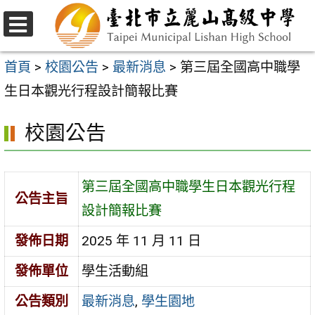
跳
至
選
主
單
首頁
>
校園公告
>
最新消息
>
第三屆全國高中職學
要
生日本觀光行程設計簡報比賽
內
校園公告
容
區
第三屆全國高中職學生日本觀光行程
公告主旨
設計簡報比賽
發佈日期
2025 年 11 月 11 日
發佈單位
學生活動組
公告類別
最新消息
,
學生園地