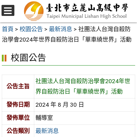
跳
至
選
主
單
首頁
>
校園公告
>
最新消息
>
社團法人台灣自殺防
要
治學會2024年世界自殺防治日「單車繞世界」活動
內
校園公告
容
區
社團法人台灣自殺防治學會2024年世
公告主旨
界自殺防治日「單車繞世界」活動
發佈日期
2024 年 8 月 30 日
發佈單位
輔導室
公告類別
最新消息