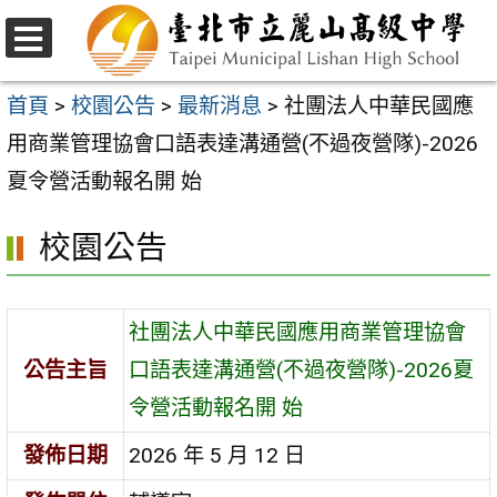
跳
至
選
主
單
首頁
>
校園公告
>
最新消息
>
社團法人中華民國應
要
用商業管理協會口語表達溝通營(不過夜營隊)-2026
內
夏令營活動報名開 始
容
校園公告
區
社團法人中華民國應用商業管理協會
公告主旨
口語表達溝通營(不過夜營隊)-2026夏
令營活動報名開 始
發佈日期
2026 年 5 月 12 日