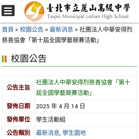
跳
至
選
主
單
首頁
>
校園公告
>
最新消息
>
社團法人中華安得烈
要
慈善協會「第十屆全國學藝競賽活動」
內
校園公告
容
區
社團法人中華安得烈慈善協會「第十
公告主旨
屆全國學藝競賽活動」
發佈日期
2025 年 4 月 14 日
發佈單位
學生活動組
公告類別
最新消息
,
學生園地