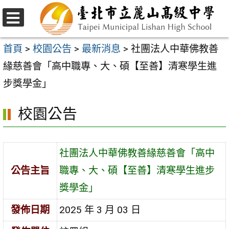
跳
至
選
主
單
首頁
>
校園公告
>
最新消息
>
社團法人中華佛教善
要
緣慈善會「高中職專、大、碩【至善】清寒學生進
內
步獎學金」
容
校園公告
區
社團法人中華佛教善緣慈善會「高中
公告主旨
職專、大、碩【至善】清寒學生進步
獎學金」
發佈日期
2025 年 3 月 03 日