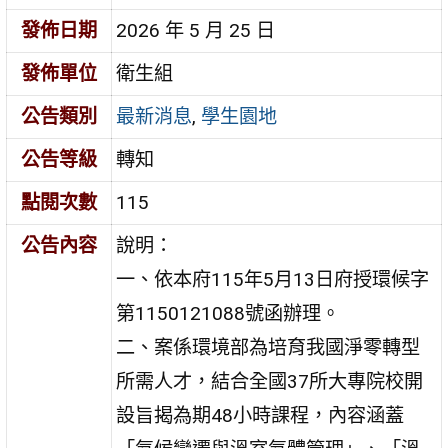
發佈日期
2026 年 5 月 25 日
發佈單位
衛生組
公告類別
最新消息
,
學生園地
公告等級
轉知
點閱次數
115
公告內容
說明：
一、依本府115年5月13日府授環候字
第1150121088號函辦理。
二、案係環境部為培育我國淨零轉型
所需人才，結合全國37所大專院校開
設旨揭為期48小時課程，內容涵蓋