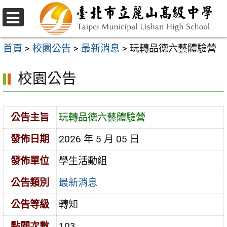
跳
至
選
主
單
首頁
>
校園公告
>
最新消息
>
玩轉品德六藝體驗營
要
校園公告
內
容
區
公告主旨
玩轉品德六藝體驗營
發佈日期
2026 年 5 月 05 日
發佈單位
學生活動組
公告類別
最新消息
公告等級
轉知
點閱次數
103