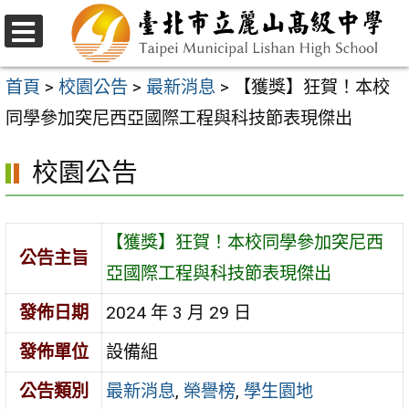
跳
至
選
主
單
首頁
>
校園公告
>
最新消息
>
【獲獎】狂賀！本校
要
同學參加突尼西亞國際工程與科技節表現傑出
內
校園公告
容
區
【獲獎】狂賀！本校同學參加突尼西
公告主旨
亞國際工程與科技節表現傑出
發佈日期
2024 年 3 月 29 日
發佈單位
設備組
公告類別
最新消息
,
榮譽榜
,
學生園地