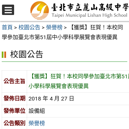
跳
至
選
主
單
首頁
>
校園公告
>
榮譽榜
>
【獲獎】狂賀！本校同
要
學參加臺北市第51屆中小學科學展覽會表現優異
內
校園公告
容
區
【獲獎】狂賀！本校同學參加臺北市第51
公告主旨
小學科學展覽會表現優異
發佈日期
2018 年 4 月 27 日
發佈單位
設備組
公告類別
榮譽榜