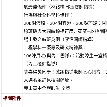
氫最佳條件（林銘棋,郭玉雯師指導）
行為與社會科學科佳作：
208謝沛綺、204謝宜澄、206顏巧媛：
線班機與大圓航線相符度之研究─以桃園
場出發之航班為例（廖偉國師指導）
工程學科一優等及研究精神獎：
106陳貫唯(與內工團隊)：給聽障生一堂
（內工老師指導）
恭喜得獎同學！感謝指導老師悉心指導！
入選名單詳見相關網址。
麗山高中全體師生 仝賀
相關附件