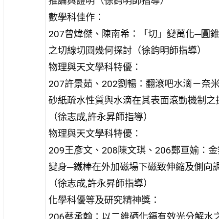
推論與證明（徐鈞明師指導）
數學科佳作：
207曾煒傑、陳南希：「切」變萬化─圓
之切線切圓幾何探討（徐鈞明師指導）
物理與天文學科特優：
207許景茹、202劉暢：翻滾吧水滴－奈
砂紙疏水性質與水滴在其表面滾動機制之
（徐志成,許永昇師指導）
物理與天文學科特優：
209王彥文、208陳文琪、206鄭亘媮：
變身─鐵棒在外加磁場下磁致伸縮及側向
（徐志成,許永昇師指導）
化學科優等及研究精神獎：
206蔡承翰：以二維硒化鎘有效光分解水