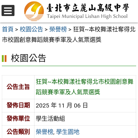
跳
至
選
主
單
首頁
>
校園公告
>
榮譽榜
>
狂賀~本校舞漾社奪得北
要
市校園創意舞蹈競賽季軍及人氣票選獎
內
校園公告
容
區
狂賀~本校舞漾社奪得北市校園創意舞
公告主旨
蹈競賽季軍及人氣票選獎
發佈日期
2025 年 11 月 06 日
發佈單位
學生活動組
公告類別
榮譽榜
,
學生園地