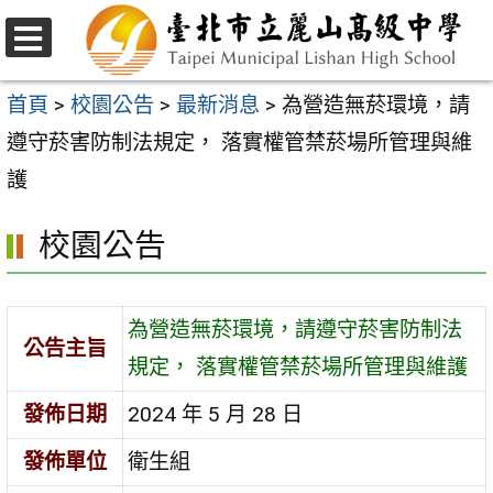
跳
至
選
主
單
首頁
>
校園公告
>
最新消息
>
為營造無菸環境，請
要
遵守菸害防制法規定， 落實權管禁菸場所管理與維
內
護
容
校園公告
區
為營造無菸環境，請遵守菸害防制法
公告主旨
規定， 落實權管禁菸場所管理與維護
發佈日期
2024 年 5 月 28 日
發佈單位
衛生組