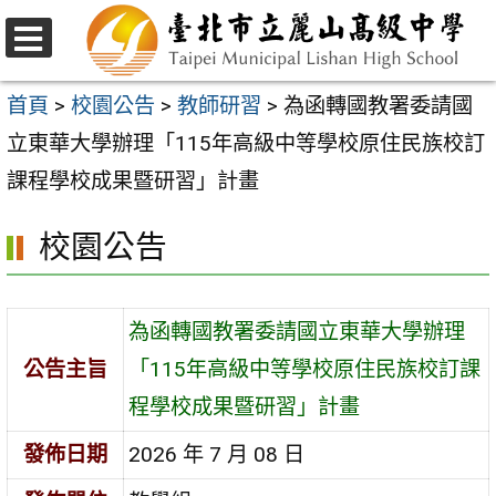
跳
至
選
主
單
首頁
>
校園公告
>
教師研習
>
為函轉國教署委請國
要
立東華大學辦理「115年高級中等學校原住民族校訂
內
課程學校成果暨研習」計畫
容
校園公告
區
為函轉國教署委請國立東華大學辦理
公告主旨
「115年高級中等學校原住民族校訂課
程學校成果暨研習」計畫
發佈日期
2026 年 7 月 08 日