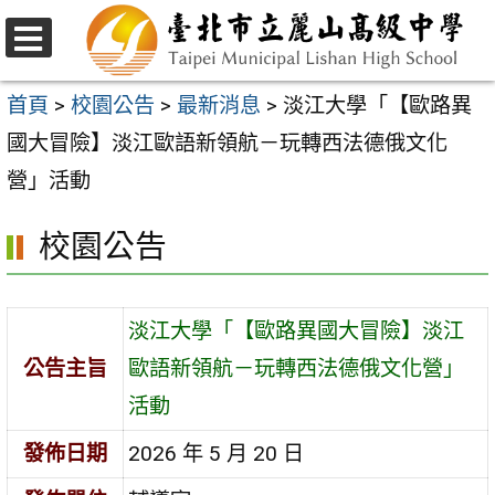
跳
至
選
主
單
首頁
>
校園公告
>
最新消息
>
淡江大學「【歐路異
要
國大冒險】淡江歐語新領航－玩轉西法德俄文化
內
營」活動
容
校園公告
區
淡江大學「【歐路異國大冒險】淡江
公告主旨
歐語新領航－玩轉西法德俄文化營」
活動
發佈日期
2026 年 5 月 20 日