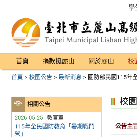
跳
學
至
主
要
內
容
首頁
捐款挺麗山
關於麗山
校
區
首頁
>
校園公告
>
最新消息
>
國防部民國115年
校
相關公告
2026-05-25
教官室
公告主
115年全民國防教育「暑期戰鬥
營」