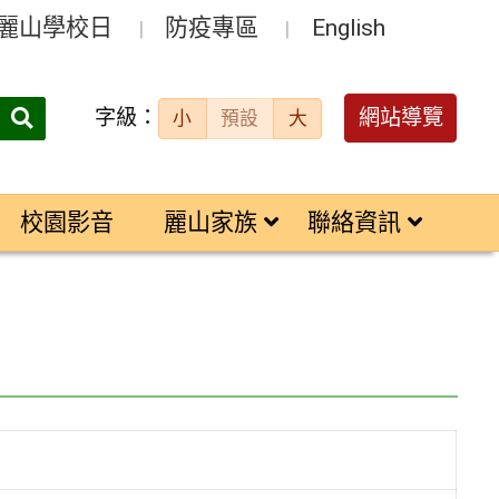
麗山學校日
防疫專區
English
字級：
送出
網站導覽
小
預設
大
搜
尋：
校園影音
麗山家族
聯絡資訊