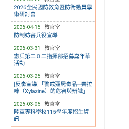
2026全民國防教育暨防衛動員學
術研討會
2026-04-15
教官室
防制妨害兵役宣導
2026-03-31
教官室
憲兵第二０二指揮部招募嘉年華
活動
2026-03-25
教官室
[反毒宣導]「警戒殭屍毒品—賽拉
嗪（Xylazine）的危害與辨識」
2026-03-05
教官室
陸軍專科學校115學年度招生資
訊