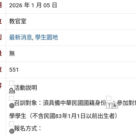
期
2026 年 1 月 05 日
位
教官室
別
最新消息
,
學生園地
級
無
數
551
容
活動說明
召訓對象：須具備中華民國國籍身份
；參加對
學學生（不含民國83年1月1日以前出生者）
報名方式：