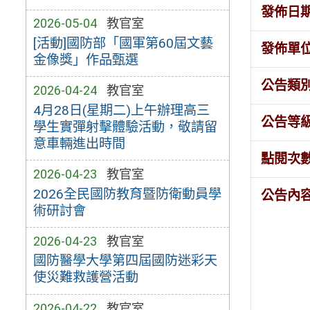
發佈日
2026-05-04
教官室
[活動]國防部「國軍第60屆文藝
發佈單
金像獎」作品甄選
公告類
2026-04-24
教官室
4月28日(星期二)上午辦理高三
公告等
學生實彈射擊體驗活動，敬請留
意車輛進出時間
點閱次
2026-04-23
教官室
2026全民國防教育暨防衛動員學
公告內
術研討會
2026-04-23
教官室
國防醫學大學第四屆國防迷彩天
使災難救護營活動
2026-04-22
教官室