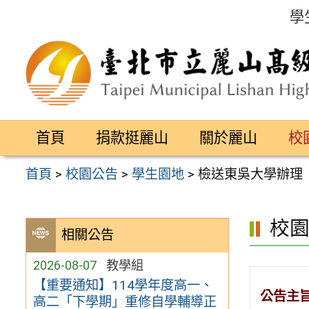
跳
學
至
主
要
內
容
首頁
捐款挺麗山
關於麗山
校
區
首頁
>
校園公告
>
學生園地
>
檢送東吳大學辦理
校
相關公告
2026-08-07
教學組
【重要通知】114學年度高一、
公告主
高二「下學期」重修自學輔導正