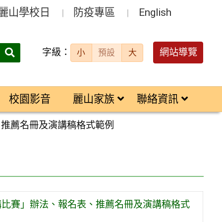
麗山學校日
防疫專區
English
字級：
送出
網站導覽
小
預設
大
搜
尋：
校園影音
麗山家族
聯絡資訊
、推薦名冊及演講稿格式範例
講比賽」辦法、報名表、推薦名冊及演講稿格式