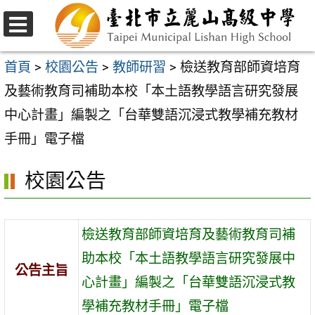
跳
至
選
主
單
首頁
>
校園公告
>
教師研習
>
檢送教育部師資培育
要
及藝術教育司補助本校「本土語教學語言研究發展
內
中心計畫」編製之「台華雙語沉浸式教學補充教材
容
手冊」電子檔
區
校園公告
檢送教育部師資培育及藝術教育司補
助本校「本土語教學語言研究發展中
公告主旨
心計畫」編製之「台華雙語沉浸式教
學補充教材手冊」電子檔