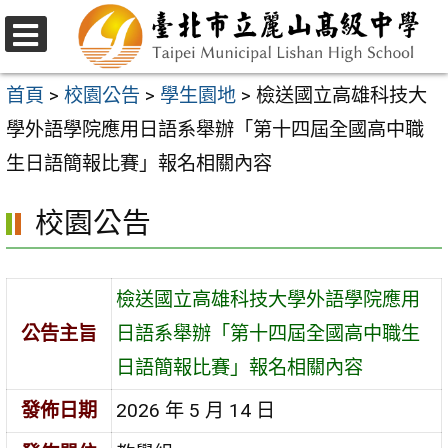
跳
至
選
主
單
首頁
>
校園公告
>
學生園地
>
檢送國立高雄科技大
要
學外語學院應用日語系舉辦「第十四屆全國高中職
內
生日語簡報比賽」報名相關內容
容
校園公告
區
檢送國立高雄科技大學外語學院應用
公告主旨
日語系舉辦「第十四屆全國高中職生
日語簡報比賽」報名相關內容
發佈日期
2026 年 5 月 14 日