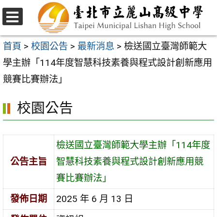
跳
至
選
主
單
首頁
>
校園公告
>
最新消息
>
檢送國立臺灣師範大
要
學主辦「114年度智慧科技素養與程式設計創新應用
內
競賽比賽辦法」
容
校園公告
區
檢送國立臺灣師範大學主辦「114年度
公告主旨
智慧科技素養與程式設計創新應用競
賽比賽辦法」
發佈日期
2025 年 6 月 13 日