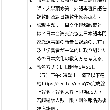
報名對象：公私立高中日語任課教
師、大學預修第二外語專班日語任
課教師及對日語教學感興趣者。
課程主題：「異文化理解教育と
は？日本台湾交流協会日本語専門
家派遣事業の報告と課題の共有」
及「学習者が主体的に取り組むた
めの日本文化の教え方を考える」
報名方式：即日起至6月26日
（五）下午5時截止，請至以下連
結:https://reurl.cc/dppQ7y完成線
上報名，報名人數上限為65人，
若超過該人數上限，則依報名先後
次序錄取。