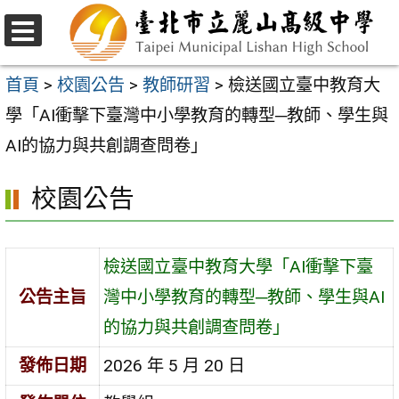
跳
至
選
主
單
首頁
>
校園公告
>
教師研習
>
檢送國立臺中教育大
要
學「AI衝擊下臺灣中小學教育的轉型─教師、學生與
內
AI的協力與共創調查問卷」
容
校園公告
區
檢送國立臺中教育大學「AI衝擊下臺
公告主旨
灣中小學教育的轉型─教師、學生與AI
的協力與共創調查問卷」
發佈日期
2026 年 5 月 20 日