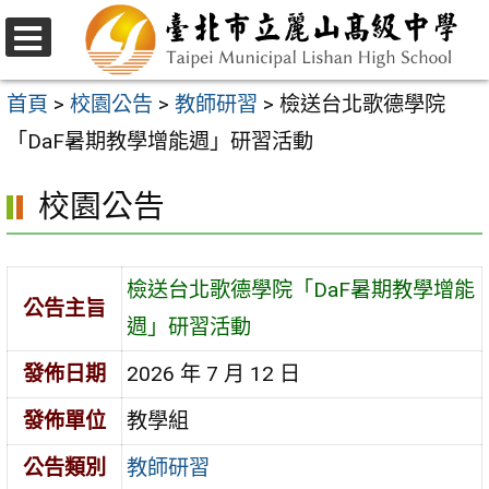
跳
至
選
主
單
首頁
>
校園公告
>
教師研習
>
檢送台北歌德學院
要
「DaF暑期教學增能週」研習活動
內
校園公告
容
區
檢送台北歌德學院「DaF暑期教學增能
公告主旨
週」研習活動
發佈日期
2026 年 7 月 12 日
發佈單位
教學組
公告類別
教師研習