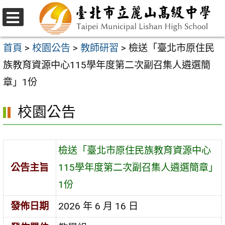
跳
至
選
主
單
首頁
>
校園公告
>
教師研習
>
檢送「臺北市原住民
要
族教育資源中心115學年度第二次副召集人遴選簡
內
章」1份
容
校園公告
區
檢送「臺北市原住民族教育資源中心
公告主旨
115學年度第二次副召集人遴選簡章」
1份
發佈日期
2026 年 6 月 16 日