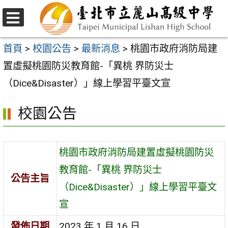
跳
至
選
主
單
首頁
>
校園公告
>
最新消息
>
桃園市政府消防局建
要
置虛擬桃園防災教育館-「異桃 界防災士
內
（Dice&Disaster）」線上學習平臺文宣
容
校園公告
區
桃園市政府消防局建置虛擬桃園防災
教育館-「異桃 界防災士
公告主旨
（Dice&Disaster）」線上學習平臺文
宣
發佈日期
2023 年 1 月 16 日