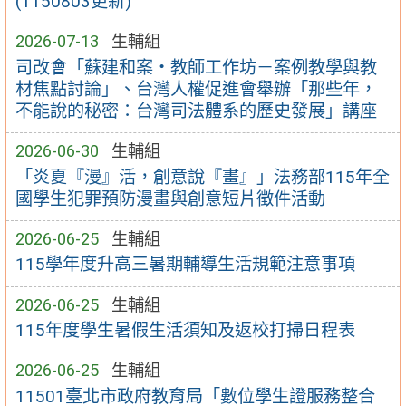
(1150803更新)
2026-07-13
生輔組
司改會「蘇建和案・教師工作坊－案例教學與教
材焦點討論」、台灣人權促進會舉辦「那些年，
不能說的秘密：台灣司法體系的歷史發展」講座
2026-06-30
生輔組
「炎夏『漫』活，創意說『畫』」法務部115年全
國學生犯罪預防漫畫與創意短片徵件活動
2026-06-25
生輔組
115學年度升高三暑期輔導生活規範注意事項
2026-06-25
生輔組
115年度學生暑假生活須知及返校打掃日程表
2026-06-25
生輔組
11501臺北市政府教育局「數位學生證服務整合