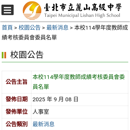
跳
至
選
主
單
首頁
>
校園公告
>
最新消息
>
本校114學年度教師成
要
績考核委員會委員名單
內
校園公告
容
區
本校114學年度教師成績考核委員會委
公告主旨
員名單
發佈日期
2025 年 9 月 08 日
發佈單位
人事室
公告類別
最新消息