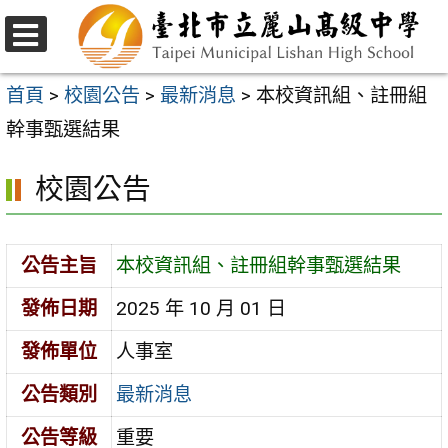
跳
至
選
主
單
首頁
>
校園公告
>
最新消息
>
本校資訊組、註冊組
要
幹事甄選結果
內
校園公告
容
區
公告主旨
本校資訊組、註冊組幹事甄選結果
發佈日期
2025 年 10 月 01 日
發佈單位
人事室
公告類別
最新消息
公告等級
重要