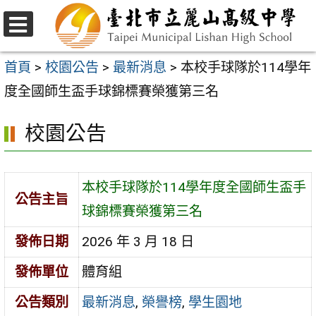
跳
至
選
主
單
首頁
>
校園公告
>
最新消息
>
本校手球隊於114學年
要
度全國師生盃手球錦標賽榮獲第三名
內
校園公告
容
區
本校手球隊於114學年度全國師生盃手
公告主旨
球錦標賽榮獲第三名
發佈日期
2026 年 3 月 18 日
發佈單位
體育組
公告類別
最新消息
,
榮譽榜
,
學生園地