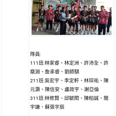
隊員:
111班:林家睿、林定洲、許沛全、許
椉淵、詹承睿、劉師騏
211班:吳宏宇、李定軒、林琮祐、陳
元灝、陳信安、盧政宇、謝亞倫
311班:林修賢、邱毓閎、陳柏誠、簡
宇謙、蘇張宇辰