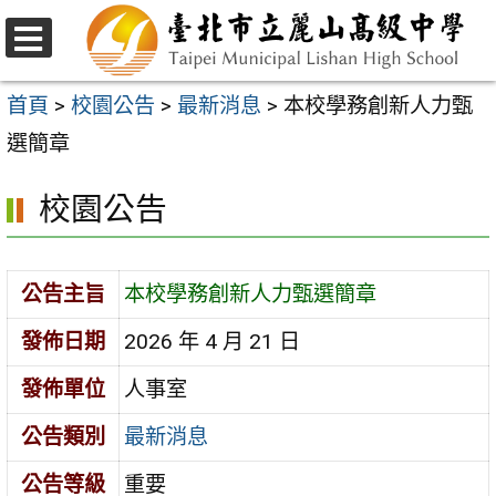
跳
至
選
主
單
首頁
>
校園公告
>
最新消息
>
本校學務創新⼈⼒甄
要
選簡章
內
校園公告
容
區
公告主旨
本校學務創新⼈⼒甄選簡章
發佈日期
2026 年 4 月 21 日
發佈單位
人事室
公告類別
最新消息
公告等級
重要