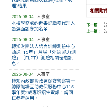
代課教師第四次甄選(物理、地
理)結果
相關附
2026-08-04
人事室
本校學務處約僱書記職務代理人
【2
甄選面談參加名單
【2
2026-08-04
人事室
轉知財團法人語言訓練測驗中心
函送115年11月場「外語 能力測
驗」（FLPT）測驗相關優惠訊
息。
2026-08-04
人事室
轉知內政部警政署保安警察第一
總隊職場互助教保服務中心115
學年度2歲專班招生資訊，請同
仁參考運用。