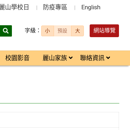
麗山學校日
防疫專區
English
字級：
送出
網站導覽
小
預設
大
搜
尋：
校園影音
麗山家族
聯絡資訊