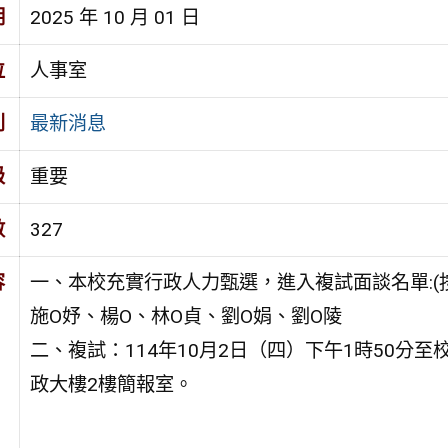
期
2025 年 10 月 01 日
位
人事室
別
最新消息
級
重要
數
327
容
一、本校充實行政人力甄選，進入複試面談名單:(
施O妤、楊O、林O貞、劉O娟、劉O陵
二、複試：114年10月2日（四）下午1時50分
政大樓2樓簡報室。