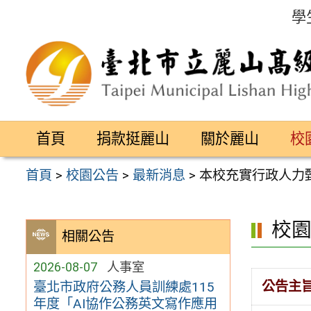
跳
學
至
主
要
內
容
首頁
捐款挺麗山
關於麗山
校
區
首頁
>
校園公告
>
最新消息
>
本校充實行政人力
校
相關公告
2026-08-07
人事室
公告主
臺北市政府公務人員訓練處115
年度「AI協作公務英文寫作應用