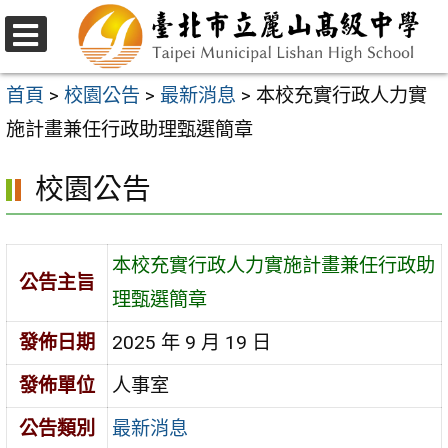
跳
至
選
主
單
首頁
>
校園公告
>
最新消息
>
本校充實⾏政⼈⼒實
要
施計畫兼任⾏政助理甄選簡章
內
校園公告
容
區
本校充實⾏政⼈⼒實施計畫兼任⾏政助
公告主旨
理甄選簡章
發佈日期
2025 年 9 月 19 日
發佈單位
人事室
公告類別
最新消息