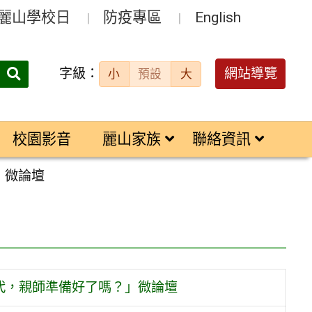
麗山學校日
防疫專區
English
字級：
送出
網站導覽
小
預設
大
搜
尋：
校園影音
麗山家族
聯絡資訊
」微論壇
時代，親師準備好了嗎？」微論壇