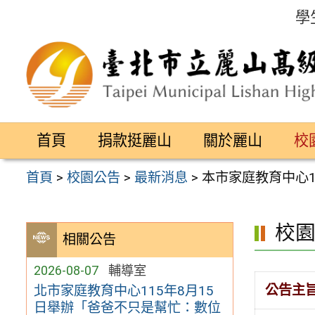
跳
學
至
主
要
內
容
首頁
捐款挺麗山
關於麗山
校
區
首頁
>
校園公告
>
最新消息
>
本市家庭教育中心1
校
相關公告
2026-08-07
輔導室
公告主
北市家庭教育中心115年8月15
日舉辦「爸爸不只是幫忙：數位