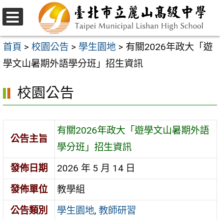
跳
至
選
主
單
首頁
>
校園公告
>
學生園地
>
有關2026年政大「遊
要
學文山暑期外語學分班」招生資訊
內
校園公告
容
區
有關2026年政大「遊學文山暑期外語
公告主旨
學分班」招生資訊
發佈日期
2026 年 5 月 14 日
發佈單位
教學組
公告類別
學生園地
,
教師研習